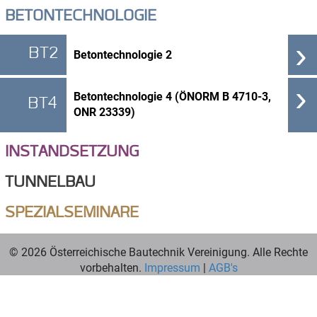
BETONTECHNOLOGIE
›
BT2
Betontechnologie 2
›
Betontechnologie 4 (ÖNORM B 4710-3,
BT4
ONR 23339)
INSTANDSETZUNG
TUNNELBAU
SPEZIALSEMINARE
© 2026 Österreichische Bautechnik Vereinigung. Alle Rechte
vorbehalten.
Impressum
|
AGB's