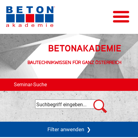
BETONAKADEMIE
BAUTECHNIKWISSEN FÜR GANZ ÖSTERREICH
Seminar-Suche
Filter anwenden
❯