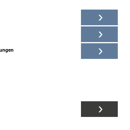
›
›
›
fungen
›