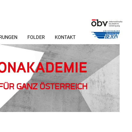
ERUNGEN
FOLDER
KONTAKT
ONAKADEMIE
FÜR GANZ ÖSTERREICH