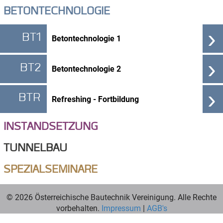
BETONTECHNOLOGIE
›
BT1
Betontechnologie 1
›
BT2
Betontechnologie 2
›
BTR
Refreshing - Fortbildung
INSTANDSETZUNG
TUNNELBAU
SPEZIALSEMINARE
© 2026 Österreichische Bautechnik Vereinigung. Alle Rechte
vorbehalten.
Impressum
|
AGB's