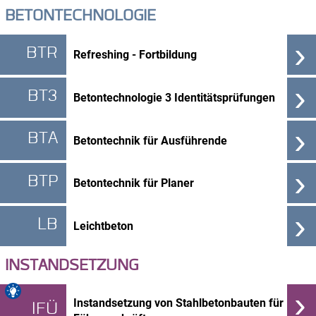
BETONTECHNOLOGIE
›
BTR
Refreshing - Fortbildung
›
BT3
Betontechnologie 3 Identitätsprüfungen
›
BTA
Betontechnik für Ausführende
›
BTP
Betontechnik für Planer
›
LB
Leichtbeton
INSTANDSETZUNG
›
Instandsetzung von Stahlbetonbauten für
IFÜ