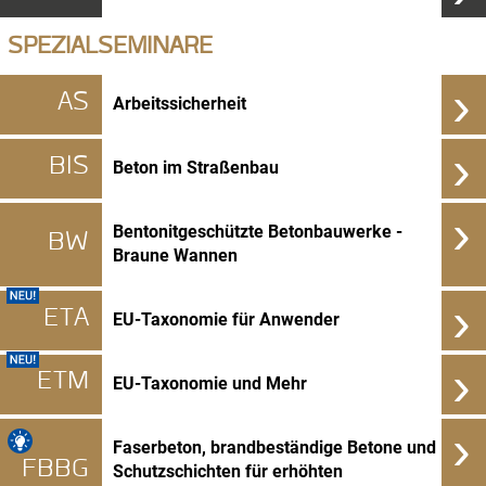
SPEZIALSEMINARE
›
AS
Arbeitssicherheit
›
BIS
Beton im Straßenbau
›
Bentonitgeschützte Betonbauwerke -
BW
Braune Wannen
›
ETA
EU-Taxonomie für Anwender
›
ETM
EU-Taxonomie und Mehr
›
Faserbeton, brandbeständige Betone und
FBBG
Schutzschichten für erhöhten