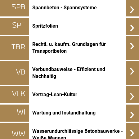
›
SPB
Spannbeton - Spannsysteme
›
SPF
Spritzfolien
›
Rechtl. u. kaufm. Grundlagen für
TBR
Transportbeton
›
Verbundbauweise - Effizient und
VB
Nachhaltig
›
VLK
Vertrag-Lean-Kultur
›
WI
Wartung und Instandhaltung
›
Wasserundurchlässige Betonbauwerke -
WW
Weiße Wannen