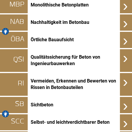
›
MBP
Monolithische Betonplatten
›
NAB
Nachhaltigkeit im Betonbau
›
ÖBA
Örtliche Bauaufsicht
›
Qualitätssicherung für Beton von
QSI
Ingenieurbauwerken
›
Vermeiden, Erkennen und Bewerten von
RI
Rissen in Betonbauteilen
›
SB
Sichtbeton
›
SCC
Selbst- und leichtverdichtbarer Beton