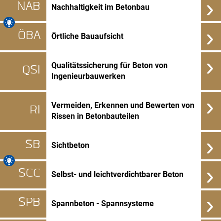
›
NAB
Nachhaltigkeit im Betonbau
›
ÖBA
Örtliche Bauaufsicht
›
Qualitätssicherung für Beton von
QSI
Ingenieurbauwerken
›
Vermeiden, Erkennen und Bewerten von
RI
Rissen in Betonbauteilen
›
SB
Sichtbeton
›
SCC
Selbst- und leichtverdichtbarer Beton
›
SPB
Spannbeton - Spannsysteme