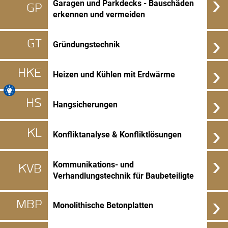
›
Garagen und Parkdecks - Bauschäden
GP
erkennen und vermeiden
›
GT
Gründungstechnik
›
HKE
Heizen und Kühlen mit Erdwärme
›
HS
Hangsicherungen
›
KL
Konfliktanalyse & Konfliktlösungen
›
Kommunikations- und
KVB
Verhandlungstechnik für Baubeteiligte
›
MBP
Monolithische Betonplatten