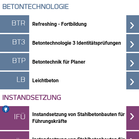
BETONTECHNOLOGIE
›
BTR
Refreshing - Fortbildung
›
BT3
Betontechnologie 3 Identitätsprüfungen
›
BTP
Betontechnik für Planer
›
LB
Leichtbeton
INSTANDSETZUNG
›
Instandsetzung von Stahlbetonbauten für
IFÜ
Führungskräfte