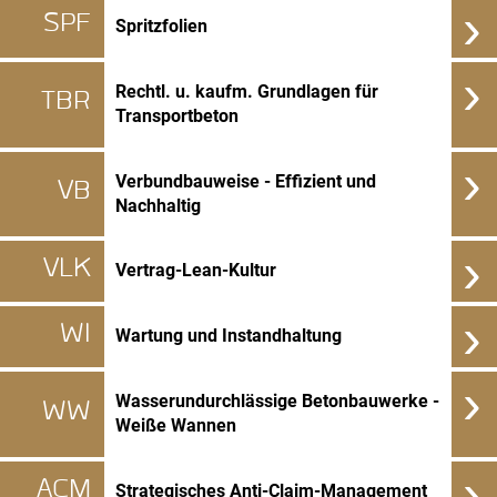
›
SPF
Spritzfolien
›
Rechtl. u. kaufm. Grundlagen für
TBR
Transportbeton
›
Verbundbauweise - Effizient und
VB
Nachhaltig
›
VLK
Vertrag-Lean-Kultur
›
WI
Wartung und Instandhaltung
›
Wasserundurchlässige Betonbauwerke -
WW
Weiße Wannen
›
ACM
Strategisches Anti-Claim-Management