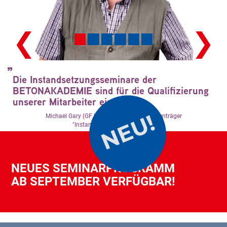
❮
❯
Die Instandsetzungsseminare der
BETONAKADEMIE sind für die Qualifizierung
unserer Mitarbeiter ein Muss!
Michael Gary (GF ITB Gary, ÖBV-Gütezeichenträger
"Instandsetzungsfachbetrieb")
NEUES SEMINARPROGRAMM
AB SEPTEMBER VERFÜGBAR!