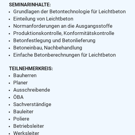
SEMINARINHALTE:
Grundlagen der Betontechnologie für Leichtbeton
Einteilung von Leichtbeton
Normanforderungen an die Ausgangsstoffe
Produktionskontrolle, Konformitätskontrolle
Betonfestlegung und Betonlieferung
Betoneinbau, Nachbehandlung
Einfache Betonberechnungen für Leichtbeton
TEILNEHMERKREIS:
Bauherren
Planer
Ausschreibende
ÖBA
Sachverständige
Bauleiter
Poliere
Betriebsleiter
Werksleiter