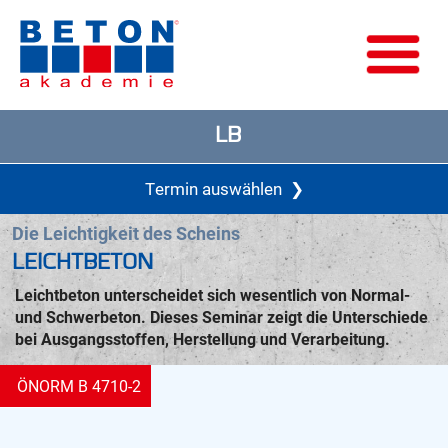
LB
Termin auswählen
❯
Die Leichtigkeit des Scheins
LEICHTBETON
Leichtbeton unterscheidet sich wesentlich von Normal-
und Schwerbeton. Dieses Seminar zeigt die Unterschiede
bei Ausgangsstoffen, Herstellung und Verarbeitung.
ÖNORM B 4710-2