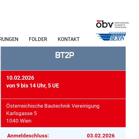
ERUNGEN
FOLDER
KONTAKT
BT2P
10.02.2026
von 9 bis 14 Uhr, 5 UE
Österreichische Bautechnik Vereinigung
Karlsgasse 5
1040 Wien
Anmeldeschluss:
03.02.2026