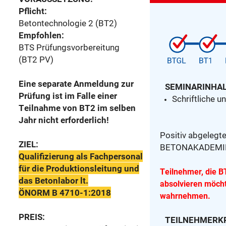
Pflicht:
Betontechnologie 2 (BT2)
Empfohlen:
BTS Prüfungsvorbereitung
(BT2
PV)
Eine separate Anmeldung zur
SEMINARINHAL
Prüfung ist im Falle einer
Schriftliche 
Teilnahme von BT2 im selben
Jahr nicht erforderlich!
Positiv abgelegt
ZIEL:
BETONAKADEMIE 
Qualifizierung als Fachpersonal
für die Produktionsleitung und
Teilnehmer, die 
das Betonlabor lt.
absolvieren möch
ÖNORM B 4710-1:2018
wahrnehmen.
PREIS:
TEILNEHMERKR