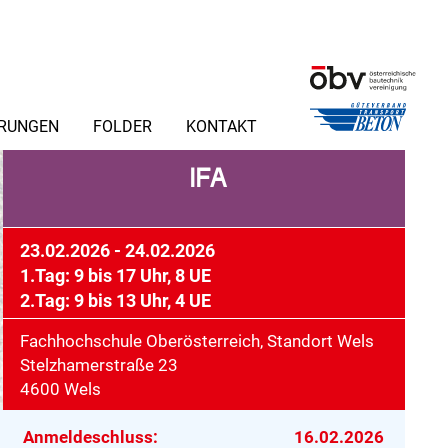
ERUNGEN
FOLDER
KONTAKT
IFA
23.02.2026 - 24.02.2026
1.Tag:
9 bis 17 Uhr, 8 UE
2.Tag:
9 bis 13 Uhr, 4 UE
Fachhochschule Oberösterreich, Standort Wels
Stelzhamerstraße 23
4600 Wels
Anmeldeschluss:
16.02.2026