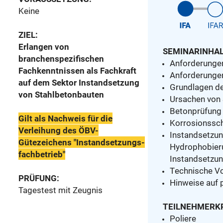
Keine
ZIEL:
Erlangen von
SEMINARINHAL
branchenspezifischen
Anforderungen
Fachkenntnissen als Fachkraft
Anforderung
auf dem Sektor Instandsetzung
Grundlagen de
von Stahlbetonbauten
Ursachen von S
Betonprüfung 
Gilt als Nachweis für die
Korrosionssc
Verleihung des ÖBV-
Instandsetzu
Gütezeichens "Instandsetzungs-
Hydrophobieru
fachbetrieb"
Instandsetzu
Technische Vo
PRÜFUNG:
Hinweise auf 
Tagestest mit Zeugnis
TEILNEHMERKR
Poliere