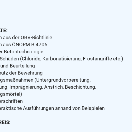
TE:
 aus der ÖBV-Richtlinie
en aus ÖNORM B 4706
r Betontechnologie
chäden (Chloride, Karbonatisierung, Frostangriffe etc.)
und Beurteilung
hutz der Bewehrung
ngsmaßnahmen (Untergrundvorbereitung,
ng, Imprägnierung, Anstrich, Beschichtung,
ngsmörtel)
rschriften
praktische Ausführungen anhand von Beispielen
EIS: