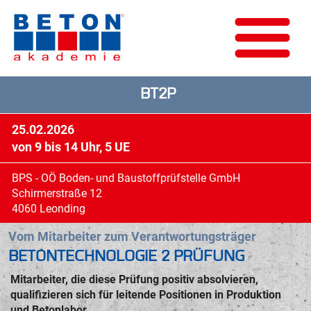
BT2P
25.02.2026
von 9 bis 14 Uhr, 5 UE
BPS - OÖ Boden- und Baustoffprüfstelle GmbH
Schirmerstraße 12
4060 Leonding
Vom Mitarbeiter zum Verantwortungsträger
BETONTECHNOLOGIE 2 PRÜFUNG
Mitarbeiter, die diese Prüfung positiv absolvieren,
qualifizieren sich für leitende Positionen in Produktion
und Betonlabor.