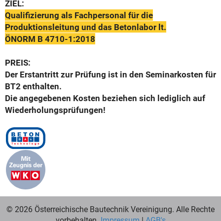
ZIEL:
Qualifizierung als Fachpersonal für die
Produktionsleitung und das Betonlabor lt.
ÖNORM B 4710-1:2018
PREIS:
Der Erstantritt zur Prüfung ist in den Seminarkosten für
BT2 enthalten.
Die angegebenen Kosten beziehen sich lediglich auf
Wiederholungsprüfungen!
© 2026 Österreichische Bautechnik Vereinigung. Alle Rechte
vorbehalten.
Impressum
|
AGB's