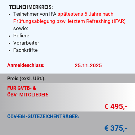
TEILNEHMERKREIS:
Teilnehmer von IFA
spätestens 5 Jahre nach
Prüfungsablegung bzw. letztem Refreshing (IFAR)
sowie:
Poliere
Vorarbeiter
Fachkräfte
Anmeldeschluss:
25.11.2025
Preis (exkl. USt.):
FÜR GVTB- &
ÖBV- MITGLIEDER:
€ 495,-
ÖBV-E&I-GÜTEZEICHENTRÄGER:
€ 375,-