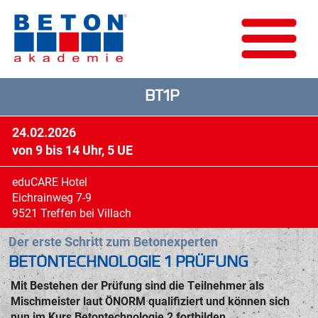
BT1P
24.02.2026
von 9 bis 14 Uhr, 5 UE
eduCARE Hotel
Eichrainweg 7-9
9521 Treffen bei Villach
Der erste Schritt zum Betonexperten
BETONTECHNOLOGIE 1 PRÜFUNG
Mit Bestehen der Prüfung sind die Teilnehmer als
Mischmeister laut ÖNORM qualifiziert und können sich
nun im Kurs Betontechnologie 2 fortbilden.