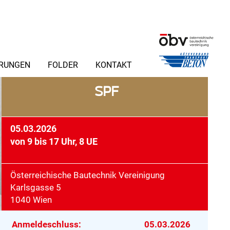
ERUNGEN
FOLDER
KONTAKT
SPF
05.03.2026
von 9 bis 17 Uhr, 8 UE
Österreichische Bautechnik Vereinigung
Karlsgasse 5
1040 Wien
Anmeldeschluss:
05.03.2026