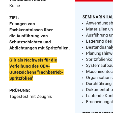
Keine
SEMINARINHAL
ZIEL:
Anwendungsber
Erlangen von
Materialien u
Fachkenntnissen über
Ausführung un
die Ausführung von
Lagerung des 
Schutzschichten und
Bestandsanal
Abdichtungen mit Spritzfolien.
Planungshinwe
Spritzfolienk
Gilt als Nachweis für die
Systemaufba
Verleihung des ÖBV-
Maschinentec
Gütezeichens "Fachbetrieb-
Organisation 
Spritzfolien"
Durchführung 
Dokumentatio
PRÜFUNG:
Laufende Kont
Tagestest mit Zeugnis
Erscheinungsb