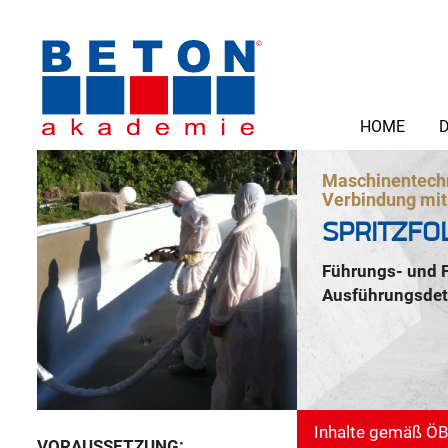
HOME
D
Maschinentechn
Verbindung mit
SPRITZFO
Führungs- und F
Ausführungsdet
Inhalte gemäß ÖBV
VORAUSSETZUNG: