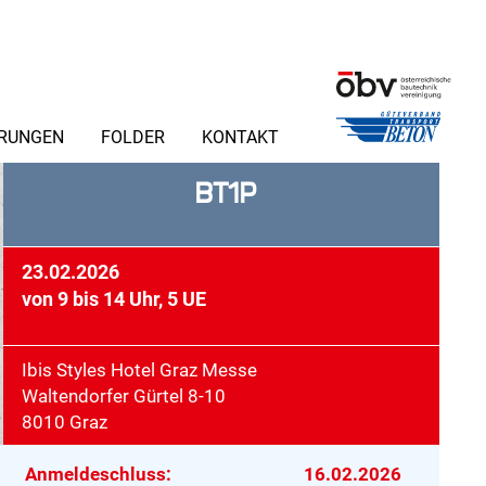
ERUNGEN
FOLDER
KONTAKT
BT1P
23.02.2026
von 9 bis 14 Uhr, 5 UE
Ibis Styles Hotel Graz Messe
Waltendorfer Gürtel 8-10
8010 Graz
Anmeldeschluss:
16.02.2026