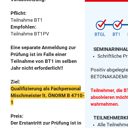
Pflicht:
Teilnahme BT1
Empfohlen:
Teilnahme BT1PV
Eine separate Anmeldung zur
SEMINARINHAL
Prüfung ist im Falle einer
Schriftliche 
Teilnahme von BT1 im selben
Jahr nicht erforderlich!!
Positiv abgelegt
BETONAKADEMIE 
Ziel:
Qualifizierung als Fachpersonal
Teilnehmer, die 
Mischmeister lt. ÖNORM B 4710-
absolvieren möch
1
wahrnehmen.
Preis:
TEILNEHMERKR
Der Erstantritt zur Prüfung ist in
Alle Teilnehm