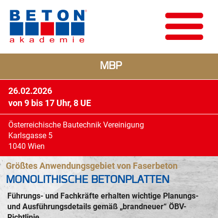
MBP
26.02.2026
von 9 bis 17 Uhr, 8 UE
Österreichische Bautechnik Vereinigung
Karlsgasse 5
1040 Wien
Größtes Anwendungsgebiet von Faserbeton
MONOLITHISCHE BETONPLATTEN
Führungs- und Fachkräfte erhalten wichtige Planungs-
und Ausführungsdetails gemäß „brandneuer“ ÖBV-
Richtlinie.