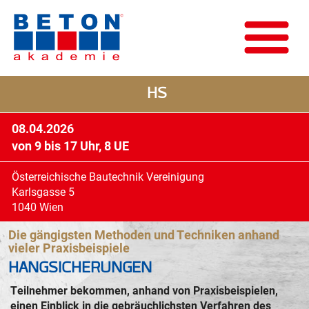
HS
08.04.2026
von 9 bis 17 Uhr, 8 UE
Österreichische Bautechnik Vereinigung
Karlsgasse 5
1040 Wien
Die gängigsten Methoden und Techniken anhand
vieler Praxisbeispiele
HANGSICHERUNGEN
Teilnehmer bekommen, anhand von Praxisbeispielen,
einen Einblick in die gebräuchlichsten Verfahren des