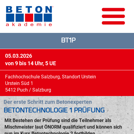
BT1P
05.03.2026
von 9 bis 14 Uhr, 5 UE
Fachhochschule Salzburg, Standort Urstein
Urstein Süd 1
5412 Puch / Salzburg
Der erste Schritt zum Betonexperten
BETONTECHNOLOGIE 1 PRÜFUNG
Mit Bestehen der Prüfung sind die Teilnehmer als
Mischmeister laut ÖNORM qualifiziert und können sich
nun im Kurs Betontechnologie 2 fortbilden.