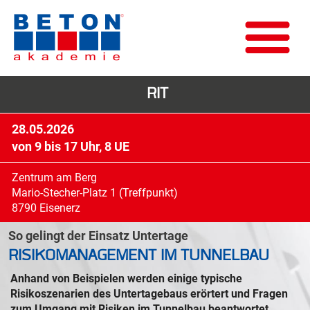
RIT
28.05.2026
von 9 bis 17 Uhr, 8 UE
Zentrum am Berg
Mario-Stecher-Platz 1 (Treffpunkt)
8790 Eisenerz
So gelingt der Einsatz Untertage
RISIKOMANAGEMENT IM TUNNELBAU
Anhand von Beispielen werden einige typische
Risikoszenarien des Untertagebaus erörtert und Fragen
zum Umgang mit Risiken im Tunnelbau beantwortet.