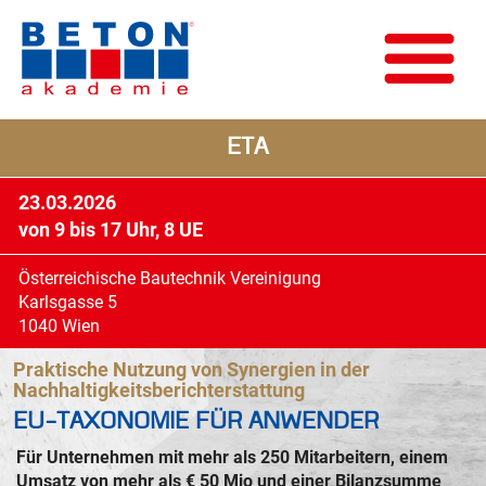
ETA
23.03.2026
von 9 bis 17 Uhr, 8 UE
Österreichische Bautechnik Vereinigung
Karlsgasse 5
1040 Wien
Praktische Nutzung von Synergien in der
Nachhaltigkeitsberichterstattung
EU-TAXONOMIE FÜR ANWENDER
Für Unternehmen mit mehr als 250 Mitarbeitern, einem
Umsatz von mehr als € 50 Mio und einer Bilanzsumme