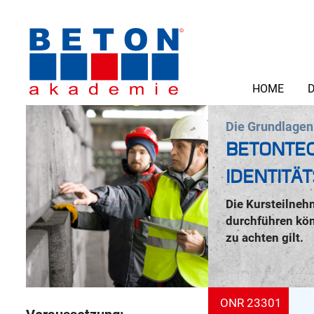
HOME
D
Die Grundlagen 
BETONTEC
IDENTITÄ
Die Kursteilneh
durchführen kön
zu achten gilt.
ONR 23301