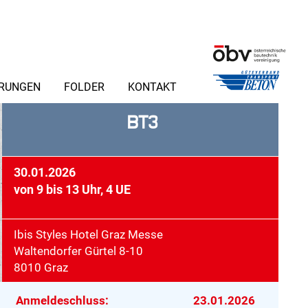
ERUNGEN
FOLDER
KONTAKT
BT3
30.01.2026
von 9 bis 13 Uhr, 4 UE
Ibis Styles Hotel Graz Messe
Waltendorfer Gürtel 8-10
8010 Graz
Anmeldeschluss:
23.01.2026