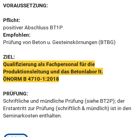
VORAUSSETZUNG:
Pflicht:
positiver Abschluss
BT1P
Empfohlen:
Prüfung von Beton u. Gesteinskörnungen (BTBG)
ZIEL:
Qualifizierung als Fachpersonal für die
Produktionsleitung und das Betonlabor lt.
ÖNORM B 4710-1:2018
PRÜFUNG:
Schriftliche und mündliche Prüfung (siehe BT2P); d
er
Erstantritt zur Prüfung (schriftlich & mündlich) ist in den
Seminarkosten enthalten.