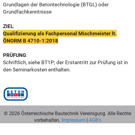
Grundlagen der Betontechnologie (BTGL) oder
Grundfachkenntnisse
ZIEL
:
Qualifizierung als Fachpersonal Mischmeister lt.
ÖNORM B 4710-1:2018
PRÜFUNG
:
Schriftlich, siehe BT1P; d
er Erstantritt zur Prüfung ist in
den Seminarkosten enthalten.
© 2026 Österreichische Bautechnik Vereinigung. Alle Rechte
vorbehalten.
Impressum
|
AGB's