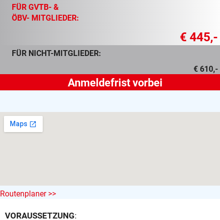
FÜR GVTB- &
ÖBV- MITGLIEDER:
€ 445,-
FÜR NICHT-MITGLIEDER:
€ 610,-
Routenplaner >>
VORAUSSETZUNG
: