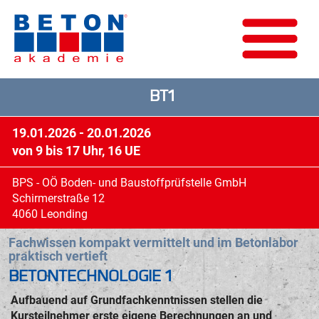
BT1
19.01.2026 - 20.01.2026
von 9 bis 17 Uhr, 16 UE
BPS - OÖ Boden- und Baustoffprüfstelle GmbH
Schirmerstraße 12
4060 Leonding
Fachwissen kompakt vermittelt und im Betonlabor
praktisch vertieft
BETONTECHNOLOGIE 1
Aufbauend auf Grundfachkenntnissen stellen die
Kursteilnehmer erste eigene Berechnungen an und