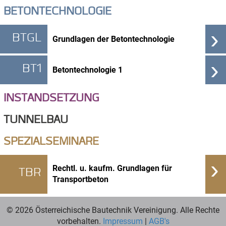
BETONTECHNOLOGIE
›
BTGL
Grundlagen der Betontechnologie
›
BT1
Betontechnologie 1
INSTANDSETZUNG
TUNNELBAU
SPEZIALSEMINARE
›
Rechtl. u. kaufm. Grundlagen für
TBR
Transportbeton
© 2026 Österreichische Bautechnik Vereinigung. Alle Rechte
vorbehalten.
Impressum
|
AGB's