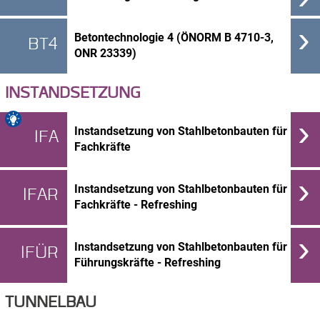
›
Betontechnologie 4 (ÖNORM B 4710-3,
BT4
ONR 23339)
INSTANDSETZUNG
›
Instandsetzung von Stahlbetonbauten für
IFA
Fachkräfte
›
Instandsetzung von Stahlbetonbauten für
IFAR
Fachkräfte - Refreshing
›
Instandsetzung von Stahlbetonbauten für
IFÜR
Führungskräfte - Refreshing
TUNNELBAU